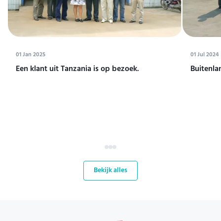
01 Jan 2025
01 Jul 2024
Een klant uit Tanzania is op bezoek.
Buitenla
Bekijk alles