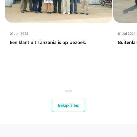
01 Jan 2025
01 Jul 2024
Een klant uit Tanzania is op bezoek.
Buitenla
Bekijk alles