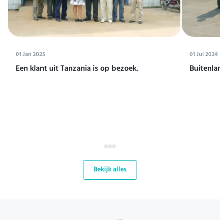
01 Jan 2025
01 Jul 2024
Een klant uit Tanzania is op bezoek.
Buitenla
Bekijk alles