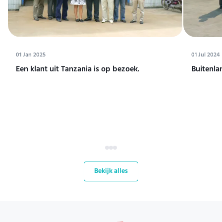
01 Jan 2025
01 Jul 2024
Een klant uit Tanzania is op bezoek.
Buitenla
Bekijk alles