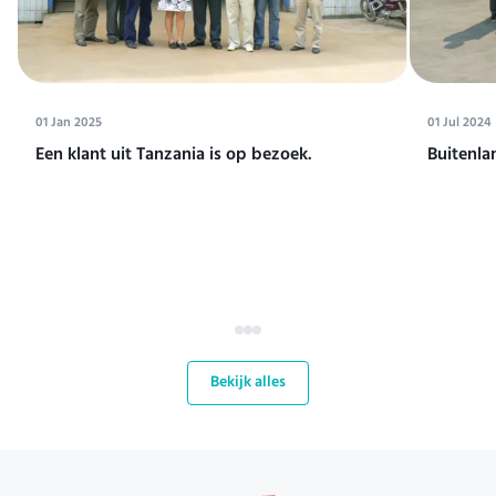
01 Jan 2025
01 Jul 2024
Een klant uit Tanzania is op bezoek.
Buitenla
Bekijk alles