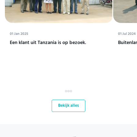
01 Jan 2025
01 Jul 2024
Een klant uit Tanzania is op bezoek.
Buitenla
Bekijk alles