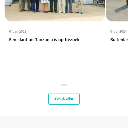
01 Jan 2025
01 Jul 2024
Een klant uit Tanzania is op bezoek.
Buitenla
Bekijk alles