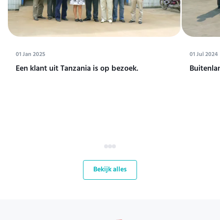
01 Jan 2025
01 Jul 2024
Een klant uit Tanzania is op bezoek.
Buitenla
Bekijk alles