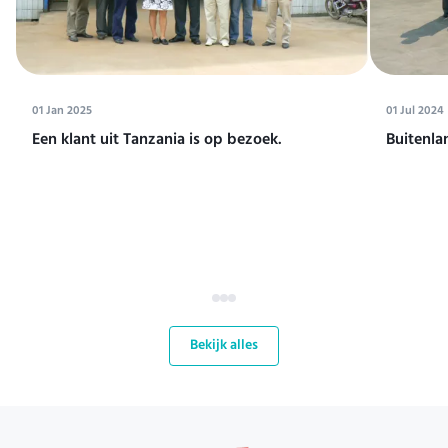
01 Jan 2025
01 Jul 2024
Een klant uit Tanzania is op bezoek.
Buitenla
Bekijk alles