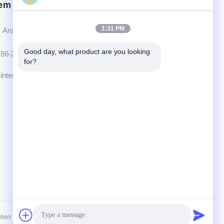
em contact op.
1:31 PM
Anxidorp, Yuping-stad, Hongya-provincie, China
Good day, what product are you looking 
86-28-37561966-8:00
for?
intertrade@sclida.com
chten voorbehouden.