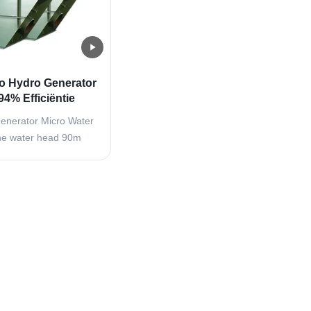
ro Hydro Generator
4% Efficiëntie
enerator Micro Water
ne water head 90m
 Pelton Turbine Impact
kind of hydraulic prime
 jet center line is
ch circle, and runner
f a series of double
...