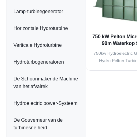
Lamp-turbinegenerator
Horizontale Hydroturbine
750 kW Pelton Mic
90m Waterkop 9
Verticale Hydroturbine
750kw Hydroelectric G
Hydro Pelton Turbi
Hydroturbogeneratoren
Introduction Hydraulic
hydraulic turbine is a 
De Schoonmakende Machine
mover whose working
van het afvalrek
tangent to runner pit
blades are composed o
Hydroelectric power-Systeem
bowl
De Gouverneur van de
turbinesnelheid