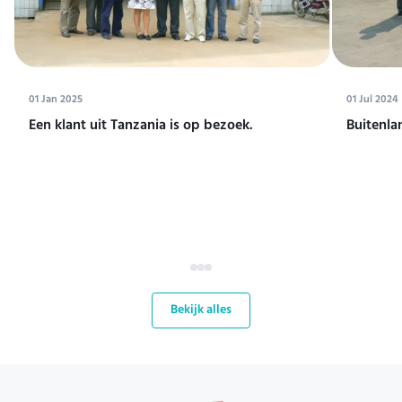
01 Jan 2025
01 Jul 2024
Een klant uit Tanzania is op bezoek.
Buitenla
Bekijk alles