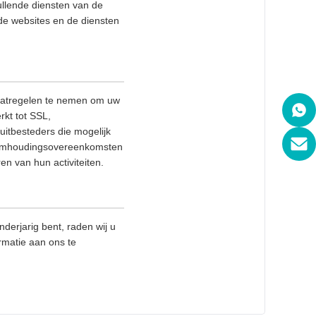
ullende diensten van de
rde websites en de diensten
maatregelen te nemen om uw
rkt tot SSL,
itbesteders die mogelijk
eheimhoudingsovereenkomsten
en van hun activiteiten.
derjarig bent, raden wij u
rmatie aan ons te