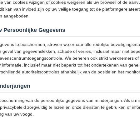
ie van cookies wijzigen of cookies weigeren als uw browser of de aanv
dit kan van invloed zijn op uw veilige toegang tot de platformgerelatee
den aangeboden.
 Persoonlijke Gegevens
gevens te beschermen, streven we ernaar alle redelijke beveiligings
geval van gegevenslekken, schade of verlies, inclusief maar niet bepe
egevenscentrumtoegangscontrole. We beheren ook strikt werknemers of u
 informatie, inclusief maar niet beperkt tot het ondertekenen van g
hillende autoriteitscontroles afhankelijk van de positie en het monitor
nderjarigen
escherming van de persoonlijke gegevens van minderjarigen. Als u min
privacybeleid zorgvuldig te lezen en onze diensten te gebruiken of info
ng van uw voogd.