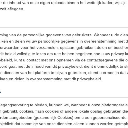
or de inhoud van onze eigen uploads binnen het wettelijk kader; wij zijn
zelf afleggen.
ming van de persoonlijke gegevens van gebruikers. Wanneer u de dien
iken en delen wij uw persoonlijke gegevens in overeenstemming met dit
oorwaarden voor het verzamelen, opslaan, gebruiken, delen en besche
it beleid volledig te lezen om u te helpen begrijpen hoe u uw privacy 
cybeleid, kunt u contact met ons opnemen via de contactgegevens die op
oord gaat met de inhoud van dit privacybeleid, dient u onmiddellijk te 
e diensten van het platform te blijven gebruiken, stemt u ermee in dat
laan en delen in overeenstemming met dit privacybeleid.
s
egangservaring te bieden, kunnen we, wanneer u onze platformgerela
m gebruikt, cookies, flash cookies of andere lokale opslag gebruiken di
orden aangeboden (gezamenlijk Cookies) om u een gepersonaliseerde 
 alsjeblieft dat sommige van onze diensten alleen kunnen worden geïm