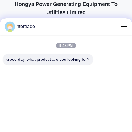
Hongya Power Generating Equipment To
Utilities Limited
op maat gemaakte oplossingen om aan de eisen van de klant te
voldoen
intertrade
Neem contact op.
9:48 PM
Anxidorp, Yuping-stad, Hongya-provincie, China
Good day, what product are you looking for?
86-28-37561966-8:00
intertrade@sclida.com
Volg ons.
Snelle links
Huis
Producten
Ongeveer ons
Fabrieksreis
Kwaliteitscontrole
Contacteer ons
Verzoek om een Citaat
Nieuws