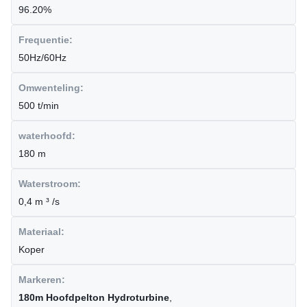
96.20%
Frequentie:
50Hz/60Hz
Omwenteling:
500 t/min
waterhoofd:
180 m
Waterstroom:
0,4 m ³ /s
Materiaal:
Koper
Markeren:
180m Hoofdpelton Hydroturbine
,