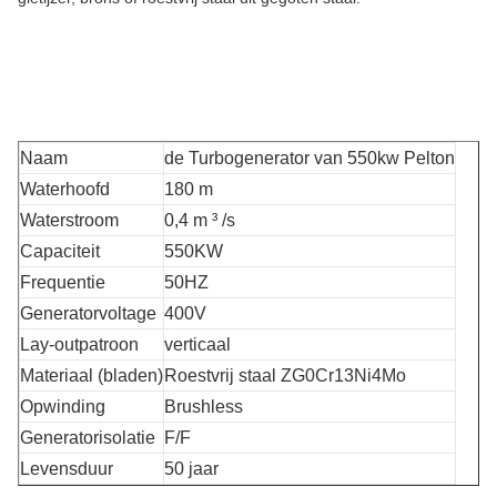
Naam
de Turbogenerator van 550kw Pelton
Waterhoofd
180 m
Waterstroom
0,4 m ³ /s
Capaciteit
550KW
Frequentie
50HZ
Generatorvoltage
400V
Lay-outpatroon
verticaal
Materiaal (bladen)
Roestvrij staal ZG0Cr13Ni4Mo
Opwinding
Brushless
Generatorisolatie
F/F
Levensduur
50 jaar