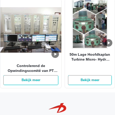
50m Lage Hoofdkaplan
Turbine Micro- Hydro
Hoge Stroom voor Mini
Controlerend de
Hydro Station
Opwindingscomité van PT
voor de Opwindingssysteem
Bekijk meer
Bekijk meer
van de Generator Brushless
Generator