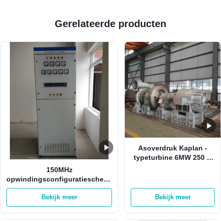
Gerelateerde producten
Asoverdruk Kaplan -
typeturbine 6MW 250 R
Min Radial Inflow
150MHz
opwindingsconfiguratiescherm
met 32 bits voor van de Micro-
Bekijk meer
Bekijk meer
Hydro de Opwindingssysteem
Elektrische centralegenerator