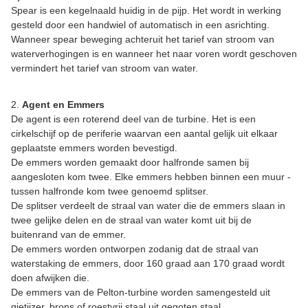
Spear is een kegelnaald huidig in de pijp. Het wordt in werking
gesteld door een handwiel of automatisch in een asrichting.
Wanneer spear beweging achteruit het tarief van stroom van
waterverhogingen is en wanneer het naar voren wordt geschoven
vermindert het tarief van stroom van water.
2.
Agent en Emmers
De agent is een roterend deel van de turbine. Het is een
cirkelschijf op de periferie waarvan een aantal gelijk uit elkaar
geplaatste emmers worden bevestigd.
De emmers worden gemaakt door halfronde samen bij
aangesloten kom twee. Elke emmers hebben binnen een muur -
tussen halfronde kom twee genoemd splitser.
De splitser verdeelt de straal van water die de emmers slaan in
twee gelijke delen en de straal van water komt uit bij de
buitenrand van de emmer.
De emmers worden ontworpen zodanig dat de straal van
waterstaking de emmers, door 160 graad aan 170 graad wordt
doen afwijken die.
De emmers van de Pelton-turbine worden samengesteld uit
gietijzer, brons of roestvrij staal uit gegoten staal.