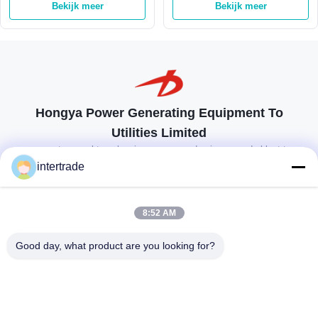
Bekijk meer
Bekijk meer
Turbine 60Hz 92,5%
Hongya Power Generating Equipment To
Utilities Limited
op maat gemaakte oplossingen om aan de eisen van de klant te
voldoen
intertrade
Neem contact op.
8:52 AM
Anxidorp, Yuping-stad, Hongya-provincie, China
Good day, what product are you looking for?
86-28-37561966-8:00
intertrade@sclida.com
Volg ons.