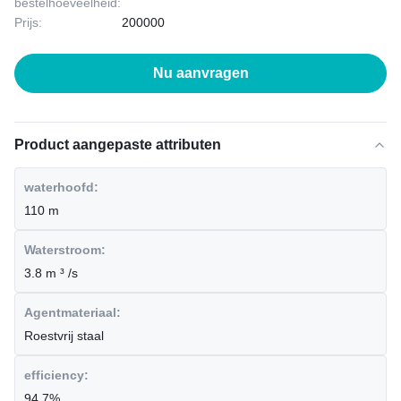
bestelhoeveelheid:
Prijs:
200000
Nu aanvragen
Product aangepaste attributen
waterhoofd:
110 m
Waterstroom:
3.8 m ³ /s
Agentmateriaal:
Roestvrij staal
efficiency:
94.7%