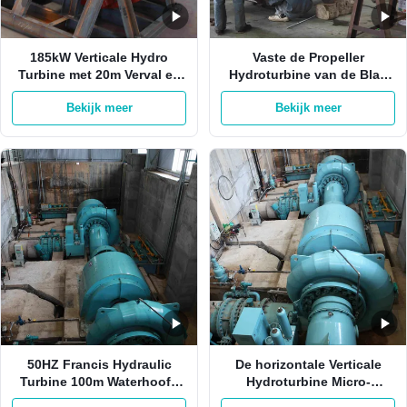
185kW Verticale Hydro
Vaste de Propeller
Turbine met 20m Verval en
Hydroturbine van de Blad
3,5 m³/s Debiet Kaplan
Asstroom op Net van Net
Bekijk meer
Bekijk meer
Dwarsstroom Turbine
50KW-20MW
Generator
50HZ Francis Hydraulic
De horizontale Verticale
Turbine 100m Waterhoofd
Hydroturbine Micro-
Automatisch op Net
Efficiency van Francis