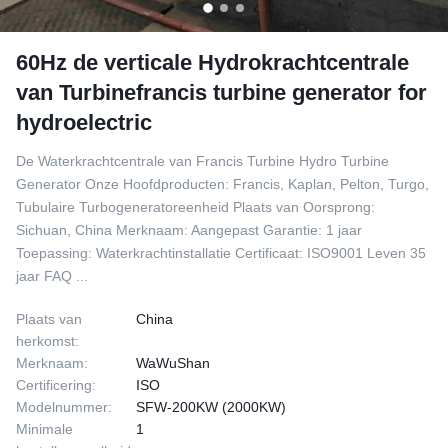
60Hz de verticale Hydrokrachtcentrale
van Turbinefrancis turbine generator for
hydroelectric
De Waterkrachtcentrale van Francis Turbine Hydro Turbine
Generator Onze Hoofdproducten: Francis, Kaplan, Pelton, Turgo,
Tubulaire Turbogeneratoreenheid Plaats van Oorsprong:
Sichuan, China Merknaam: Aangepast Garantie: 1 jaar
Toepassing: Waterkrachtinstallatie Certificaat: ISO9001 Leven 35
jaar FAQ ...
Plaats van
China
herkomst:
Merknaam:
WaWuShan
Certificering:
ISO
Modelnummer:
SFW-200KW (2000KW)
Minimale
1