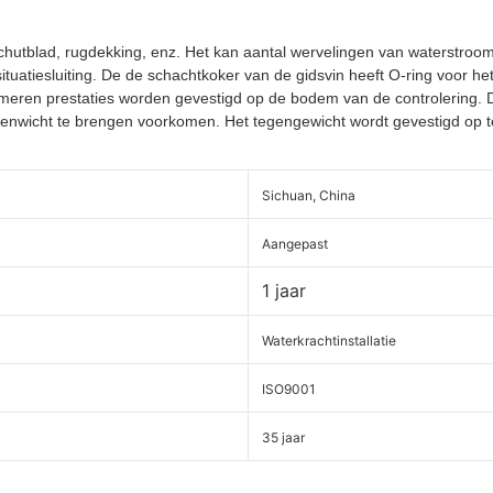
schutblad, rugdekking, enz. Het kan aantal wervelingen van waterstroo
uatiesluiting. De de schachtkoker van de gidsvin heeft O-ring voor het
smeren prestaties worden gevestigd op de bodem van de controlering. De
nwicht te brengen voorkomen. Het tegengewicht wordt gevestigd op teg
Sichuan, China
Aangepast
1 jaar
Waterkrachtinstallatie
ISO9001
35 jaar