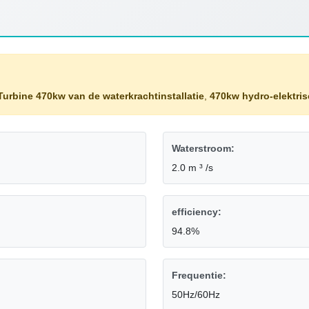
Turbine 470kw van de waterkrachtinstallatie
,
470kw hydro-elektris
Waterstroom:
2.0 m ³ /s
efficiency:
94.8%
Frequentie:
50Hz/60Hz