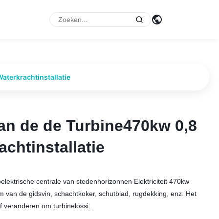
p
aterkrachtinstallatie
van de de Turbine470kw 0,8
van de de Turbine470kw 0,8
chtinstallatie
chtinstallatie
elektrische centrale van stedenhorizonnen Elektriciteit 470kw
m van de gidsvin, schachtkoker, schutblad, rugdekking, enz. Het
 veranderen om turbinelossi...