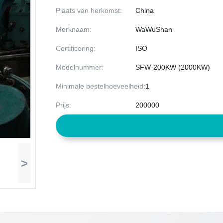
Plaats van herkomst:
China
Merknaam:
WaWuShan
Certificering:
ISO
Modelnummer:
SFW-200KW (2000KW)
Minimale bestelhoeveelheid:
1
Prijs:
200000
>