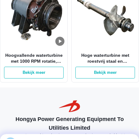
Hoogvallende waterturbine
Hoge waterturbine met
met 1000 RPM rotatie,
roestvrij staal en
roestvrijstalen rotor en
borstelloos
Bekijk meer
Bekijk meer
borstelloos
opwindingssysteem voor
excitatiecontrolesysteem
een afstand van 50-700
meter
Hongya Power Generating Equipment To
Utilities Limited
op maat gemaakte oplossingen om aan de eisen van de klant te