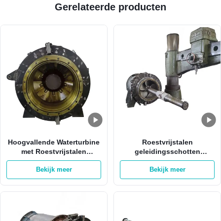
Gerelateerde producten
Hoogvallende Waterturbine
Roestvrijstalen
met Roestvrijstalen
geleidingsschotten
Geleischoep 1400-2200 KW
hogedruk-waterturbine met
Bekijk meer
Bekijk meer
Vermogensbereik en
1000 RPM voor 180 m
Borstelloos
waterhoogte hydro-
Opwekkingsregelsysteem
elektrische generator