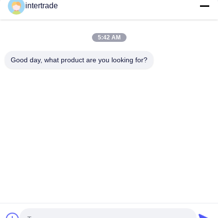
voldoen
intertrade
Neem contact op.
5:42 AM
Anxidorp, Yuping-stad, Hongya-provincie, China
Good day, what product are you looking for?
86-28-37561966-8:00
intertrade@sclida.com
Volg ons.
Snelle links
Huis
Producten
Ongeveer ons
Fabrieksreis
Kwaliteitscontrole
Contacteer ons
Verzoek om een Citaat
Nieuws
Copyright © 2022-2026 Hongya Power Generating Equipment To Utilities