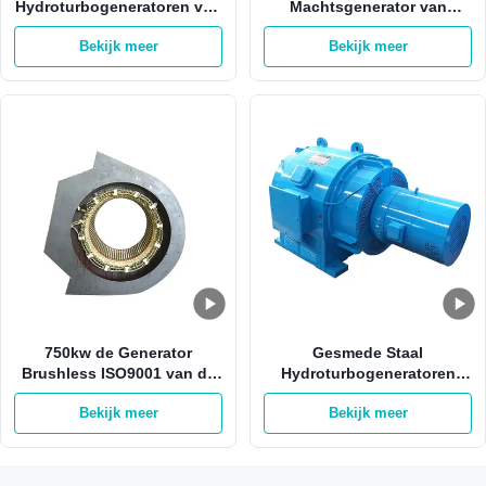
Hydroturbogeneratoren van
Machtsgenerator van
Mini Hydroelectric
2000kw Hydro het
Bekijk meer
Bekijk meer
Generator 400v
Waterturbine 6300v
750kw de Generator
Gesmede Staal
Brushless ISO9001 van de
Hydroturbogeneratoren
waterelektriciteit met
700kw Pelton Francis And
Bekijk meer
Bekijk meer
Koperrol
Kaplan Turbine