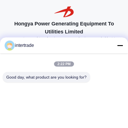
Hongya Power Generating Equipment To
Utilities Limited
op maat gemaakte oplossingen om aan de eisen van de klant te
voldoen
intertrade
Neem contact op.
2:22 PM
Anxidorp, Yuping-stad, Hongya-provincie, China
Good day, what product are you looking for?
86-28-37561966-8:00
intertrade@sclida.com
Volg ons.