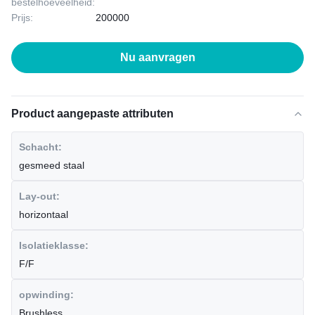
bestelhoeveelheid:
Prijs:
200000
Nu aanvragen
Product aangepaste attributen
Schacht:
gesmeed staal
Lay-out:
horizontaal
Isolatieklasse:
F/F
opwinding:
Brushless