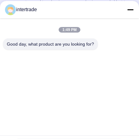
op maat gemaakte oplossingen om aan de eisen van de klant te
voldoen
intertrade
Neem contact op.
1:49 PM
Anxidorp, Yuping-stad, Hongya-provincie, China
Good day, what product are you looking for?
86-28-37561966-8:00
intertrade@sclida.com
Volg ons.
Snelle links
Huis
Producten
Ongeveer ons
Fabrieksreis
Kwaliteitscontrole
Contacteer ons
Verzoek om een Citaat
Nieuws