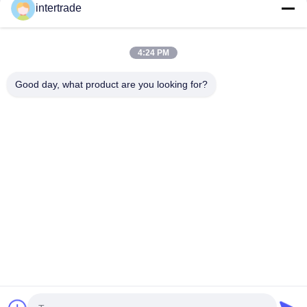
voldoen
intertrade
Neem contact op.
4:24 PM
Anxidorp, Yuping-stad, Hongya-provincie, China
Good day, what product are you looking for?
86-28-37561966-8:00
intertrade@sclida.com
Volg ons.
Snelle links
Huis
Producten
Ongeveer ons
Fabrieksreis
Kwaliteitscontrole
Contacteer ons
Verzoek om een Citaat
Nieuws
Copyright © 2022-2026 Hongya Power Generating Equipment To Utilities