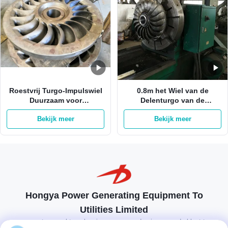
Roestvrij Turgo-Impulswiel
0.8m het Wiel van de
Duurzaam voor
Delenturgo van de
Hydrogenerator 1.2M
Waterturbine voor Hydro-
Bekijk meer
Bekijk meer
elektrische Generator
Hongya Power Generating Equipment To
Utilities Limited
op maat gemaakte oplossingen om aan de eisen van de klant te