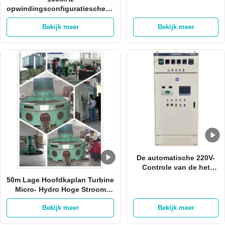
opwindingsconfiguratiescherm
met 32 bits voor van de Micro-
Bekijk meer
Bekijk meer
Hydro de Opwindingssysteem
Elektrische centralegenerator
De automatische 220V-
Controle van de het
Systeem5a Elektrische
50m Lage Hoofdkaplan Turbine
centrale van de
Micro- Hydro Hoge Stroom
Generatoropwinding
voor Mini Hydro Station
Bekijk meer
Bekijk meer