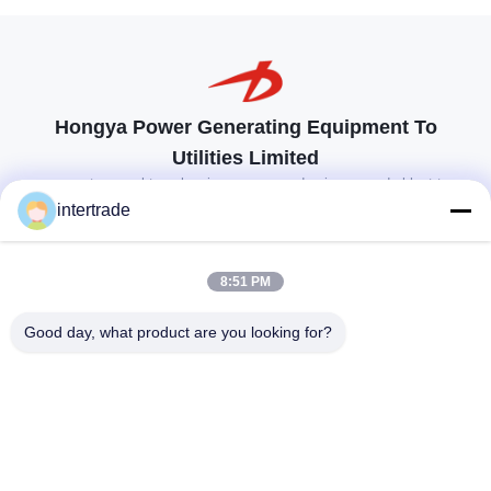
Hongya Power Generating Equipment To
Utilities Limited
op maat gemaakte oplossingen om aan de eisen van de klant te
voldoen
intertrade
Neem contact op.
8:51 PM
Anxidorp, Yuping-stad, Hongya-provincie, China
Good day, what product are you looking for?
86-28-37561966-8:00
intertrade@sclida.com
Volg ons.