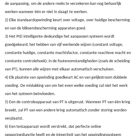
de aanpassing, om de andere reeks te verzekeren kan nog behoorlijk
werken wanneer één er niet in slaagt te werken.
2) Elke standaardopwinding keurt over voltage, over huidige bescherming
en van de bliksembescherming apparaten goed.
3) Het PID intelligente deskundige het aanpassen systeem wordt
goedgekeurd; het hebben van vijf werkende wijzen (constant voltage,
constante huidige, constante machtsfactor, constante reactieve macht en
constante controlehoek); in de foutenomstandigheden (zoals de scheiding
van PT), kunnen alle wijzen met elkaar automatisch verschuiven.
4) Elk plaatste van opwinding goedkeurt AC en van gelijkstroom dubbele
voeding. De mislukking van om het even welke voeding zal niet het werk
van het systeem beïnvloeden.
5) Een de controleapparaat van PT is uitgerust. Wanneer PT van één kring
breekt, zal PT van een andere kring automatisch zonder storing worden
verplaatst.
6) Een testapparaat wordt verstrekt, dat perfecte online
opsporingsfunctie heeft en de integriteit van het opwindingssysteem