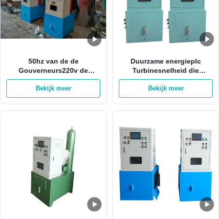
50hz van de de
Duurzame energieplc
Gouverneurs220v de
Turbinesnelheid die
Hydroturbine van de
Systeem voor 1mw-
Bekijk meer
Bekijk meer
turbinesnelheid
Generator regeren
Gouverneur ISO9001