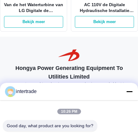
Van de het Waterturbine van
AC 110V de Digitale
LG Digitale de
Hydraulische Installatie
Gouverneurs220v AC
50hz van In Hydro Power
Bekijk meer
Bekijk meer
gelijkstroom Slimme
van de
Controle
Snelheidsgouverneur
Hongya Power Generating Equipment To
Utilities Limited
op maat gemaakte oplossingen om aan de eisen van de klant te
voldoen
intertrade
Neem contact op.
10:26 PM
Anxidorp, Yuping-stad, Hongya-provincie, China
Good day, what product are you looking for?
86-28-37561966-8:00
intertrade@sclida.com