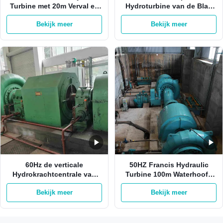
Turbine met 20m Verval en
Hydroturbine van de Blad
3,5 m³/s Debiet Kaplan
Asstroom op Net van Net
Bekijk meer
Bekijk meer
Dwarsstroom Turbine
50KW-20MW
Generator
60Hz de verticale
50HZ Francis Hydraulic
Hydrokrachtcentrale van
Turbine 100m Waterhoofd
Turbinefrancis turbine
Automatisch op Net
Bekijk meer
Bekijk meer
generator for hydroelectric