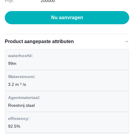
Prijs:
200000
Nu aanvragen
Product aangepaste attributen
waterhoofd:
99m
Waterstroom:
3.2 m ³ /s
Agentmateriaal:
Roestvrij staal
efficiency:
92.5%