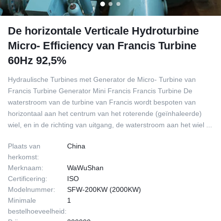
De horizontale Verticale Hydroturbine
Micro- Efficiency van Francis Turbine
60Hz 92,5%
Hydraulische Turbines met Generator de Micro- Turbine van
Francis Turbine Generator Mini Francis Francis Turbine De
waterstroom van de turbine van Francis wordt bespoten van
horizontaal aan het centrum van het roterende (geïnhaleerde)
wiel, en in de richting van uitgang, de waterstroom aan het wiel ...
Plaats van
China
herkomst:
Merknaam:
WaWuShan
Certificering:
ISO
Modelnummer:
SFW-200KW (2000KW)
Minimale
1
bestelhoeveelheid: