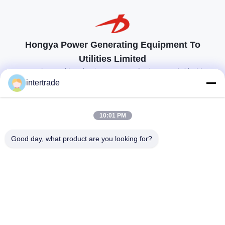
Hongya Power Generating Equipment To
Utilities Limited
op maat gemaakte oplossingen om aan de eisen van de klant te
voldoen
intertrade
Neem contact op.
10:01 PM
Anxidorp, Yuping-stad, Hongya-provincie, China
Good day, what product are you looking for?
86-28-37561966-8:00
intertrade@sclida.com
Volg ons.