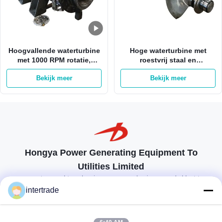
Hoogvallende waterturbine
Hoge waterturbine met
met 1000 RPM rotatie,
roestvrij staal en
roestvrijstalen rotor en
borstelloos
Bekijk meer
Bekijk meer
borstelloos
opwindingssysteem voor
excitatiecontrolesysteem
een afstand van 50-700
meter
Hongya Power Generating Equipment To
Utilities Limited
op maat gemaakte oplossingen om aan de eisen van de klant te
voldoen
intertrade
Neem contact op.