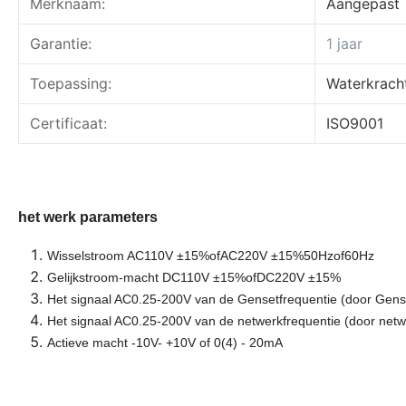
Merknaam:
Aangepast
Garantie:
1 jaar
Toepassing:
Waterkracht
Certificaat:
ISO9001
het werk parameters
Wisselstroom AC110V
±
15%ofAC220V
±
15%50Hzof60Hz
Gelijkstroom-macht DC110V
±
15%ofDC220V
±
15%
Het signaal AC0.25-200V van de Gensetfrequentie (door Genset
Het signaal AC0.25-200V van de netwerkfrequentie (door netw
Actieve macht -10V- +10V of 0(4) - 20mA