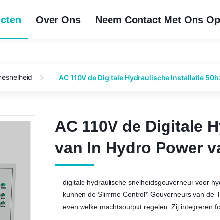
cten
Over Ons
Neem Contact Met Ons O
nesnelheid
AC 110V de Digitale Hydraulische Installatie 5
AC 110V de Digitale H
AC 110V de Digitale H
van In Hydro Power v
van In Hydro Power v
digitale hydraulische snelheidsgouverneur voor 
kunnen de Slimme Control*-Gouverneurs van de Tu
even welke machtsoutput regelen. Zij integreren fo