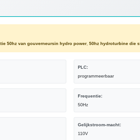
latie 50hz van gouverneursin hydro power
,
50hz hydroturbine die 
PLC:
programmeerbaar
Frequentie:
50Hz
Gelijkstroom-macht:
110V