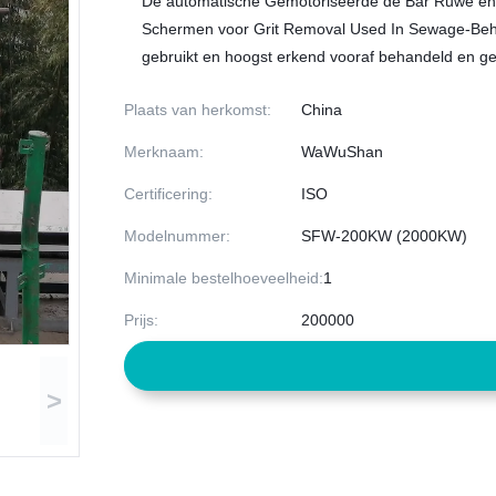
De automatische Gemotoriseerde de Bar Ruwe en
Schermen voor Grit Removal Used In Sewage-Behand
gebruikt en hoogst erkend vooraf behandeld en gebl
Plaats van herkomst:
China
Merknaam:
WaWuShan
Certificering:
ISO
Modelnummer:
SFW-200KW (2000KW)
Minimale bestelhoeveelheid:
1
Prijs:
200000
>