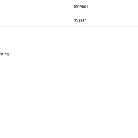
ISO9001
35 jaar
hting