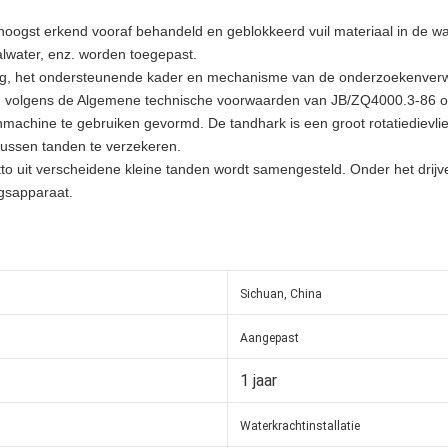
 hoogst erkend vooraf behandeld en geblokkeerd vuil materiaal in de wate
valwater, enz. worden toegepast.
ting, het ondersteunende kader en mechanisme van de onderzoekenverw
 volgens de Algemene technische voorwaarden van JB/ZQ4000.3-86 om de
machine te gebruiken gevormd. De tandhark is een groot rotatiedievlieg
 tussen tanden te verzekeren.
o uit verscheidene kleine tanden wordt samengesteld. Onder het drijven 
ngsapparaat.
Sichuan, China
Aangepast
1 jaar
Waterkrachtinstallatie