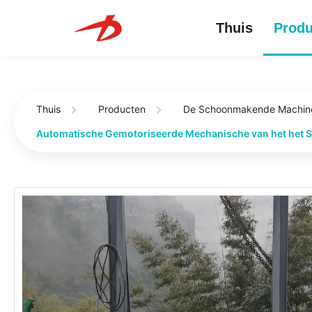
Thuis
Produ
Thuis
Producten
De Schoonmakende Machine 
Automatische Gemotoriseerde Mechanische van het het S