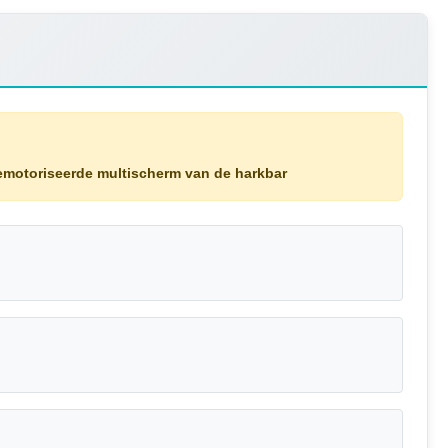
motoriseerde multischerm van de harkbar