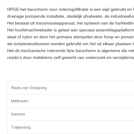
HPGE-het barscherm voor rioleringsfiltratie is een wijd gebruikt en
drainage pompende installatie, stedelijk afvalwater, de industrieaf
Het bestaat uit transmissieapparaat, het systeem van de harkket
Het hoofdmachinekader is gelast aan speciaal assemblageplatform
staal of nylon en door het primaire stempelen door hoop en ponsen
als isolatiestootkussen worden gebruikt om het uit elkaar plaatsen
Het dit mechanische roterende fijne barscherm is algemene die nett
residu's door middeleno zelf-gewicht van onderzoek en verwijderi
Plaats van Oorsprong:
Merknaam:
Garantie:
Toepassing: