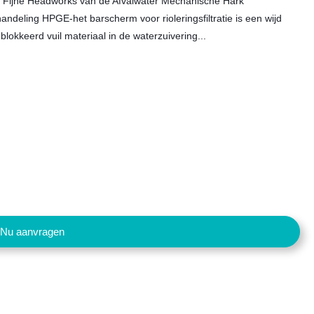
 Fijne Headworks van de Afvalwater Mechanische Hark
eling HPGE-het barscherm voor rioleringsfiltratie is een wijd
okkeerd vuil materiaal in de waterzuivering...
Nu aanvragen