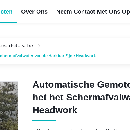
cten
Over Ons
Neem Contact Met Ons O
van het afvalrek
chermafvalwater van de Harkbar Fijne Headwork
Automatische Gemoto
Automatische Gemoto
het het Schermafvalwa
het het Schermafvalwa
Headwork
Headwork