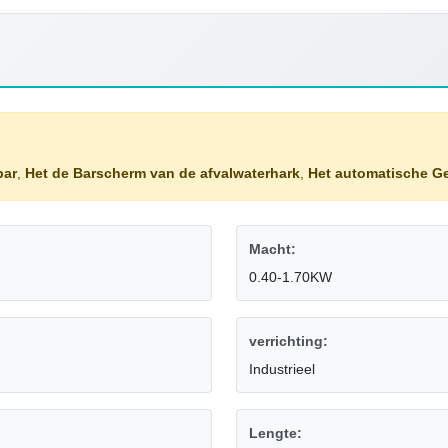
bar
,
Het de Barscherm van de afvalwaterhark
,
Het automatische Ge
Macht:
0.40-1.70KW
verrichting:
Industrieel
Lengte: