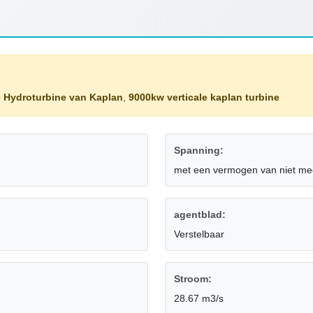
e Hydroturbine van Kaplan
,
9000kw verticale kaplan turbine
Spanning:
met een vermogen van niet me
agentblad:
Verstelbaar
Stroom:
28.67 m3/s