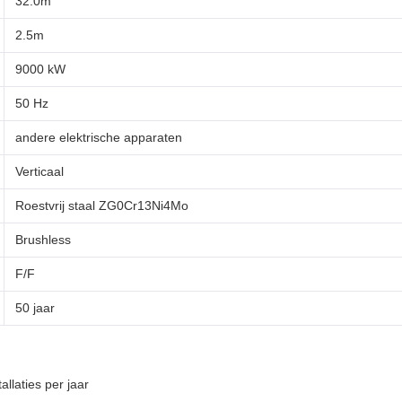
32.0m
2.5m
9000 kW
50 Hz
andere elektrische apparaten
Verticaal
Roestvrij staal ZG0Cr13Ni4Mo
Brushless
F/F
50 jaar
llaties per jaar