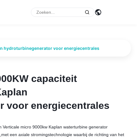
p
lan hydroturbinegenerator voor energiecentrales
9000KW capaciteit
9000KW capaciteit
Kaplan
Kaplan
r voor energiecentrales
r voor energiecentrales
n Verticale micro 9000kw Kaplan waterturbine generator
es,met een axiale stromingstechnologie waarbij de richting van het