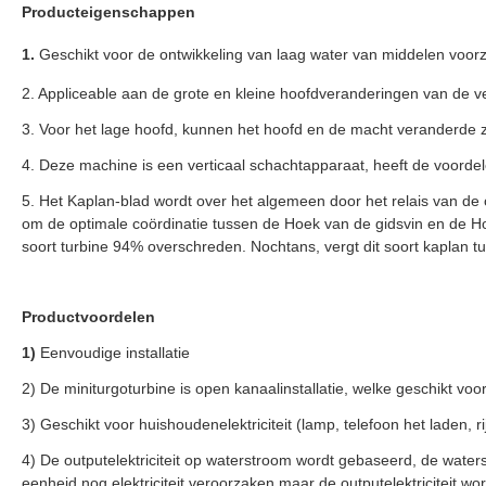
Producteigenschappen
1.
Geschikt voor de ontwikkeling van laag water van middelen voorz
2. Appliceable aan de grote en kleine hoofdveranderingen van de ve
3. Voor het lage hoofd, kunnen het hoofd en de macht veranderde z
4. Deze machine is een verticaal schachtapparaat, heeft de voordelen
5. Het Kaplan-blad wordt over het algemeen door het relais van de o
om de optimale coördinatie tussen de Hoek van de gidsvin en de Hoe
soort turbine 94% overschreden. Nochtans, vergt dit soort kaplan t
Productvoordelen
1)
Eenvoudige installatie
2) De miniturgoturbine is open kanaalinstallatie, welke geschikt voo
3)
Geschikt voor huishoudenelektriciteit (lamp, telefoon het laden, r
4)
De outputelektriciteit op waterstroom wordt gebaseerd, de waters
eenheid nog elektriciteit veroorzaken maar de outputelektriciteit wor