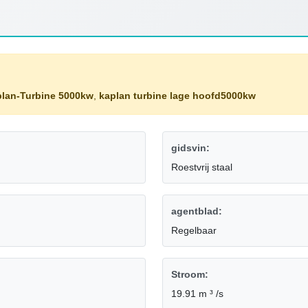
plan-Turbine 5000kw
,
kaplan turbine lage hoofd5000kw
gidsvin:
Roestvrij staal
agentblad:
Regelbaar
Stroom:
19.91 m ³ /s