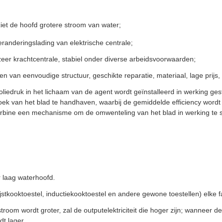
iet de hoofd grotere stroom van water;
randeringslading van elektrische centrale;
eer krachtcentrale, stabiel onder diverse arbeidsvoorwaarden;
 van eenvoudige structuur, geschikte reparatie, materiaal, lage prijs, 
liedruk in het lichaam van de agent wordt geïnstalleerd in werking ges
k van het blad te handhaven, waarbij de gemiddelde efficiency wordt v
urbine een mechanisme om de omwenteling van het blad in werking te ste
r laag waterhoofd.
ijstkooktoestel, inductiekooktoestel en andere gewone toestellen) elke f
troom wordt groter, zal de outputelektriciteit die hoger zijn; wanneer 
dt lager.