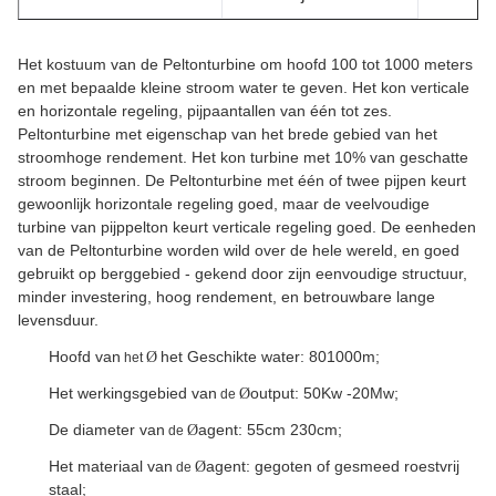
Het kostuum van de Peltonturbine om hoofd 100 tot 1000 meters
en met bepaalde kleine stroom water te geven. Het kon verticale
en horizontale regeling, pijpaantallen van één tot zes.
Peltonturbine met eigenschap van het brede gebied van het
stroomhoge rendement. Het kon turbine met 10% van geschatte
stroom beginnen. De Peltonturbine met één of twee pijpen keurt
gewoonlijk horizontale regeling goed, maar de veelvoudige
turbine van pijppelton keurt verticale regeling goed. De eenheden
van de Peltonturbine worden wild over de hele wereld, en goed
gebruikt op berggebied - gekend door zijn eenvoudige structuur,
minder investering, hoog rendement, en betrouwbare lange
levensduur.
Hoofd van
het Geschikte water: 801000m;
Ø
het
Het werkingsgebied van
output: 50Kw -20Mw;
Ø
de
De diameter van
agent: 55cm 230cm;
Ø
de
Het materiaal van
agent: gegoten of gesmeed roestvrij
Ø
de
staal;