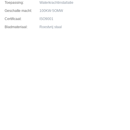
Toepassing:
Waterkrachtinstallatie
Geschatte macht:
100KW-5OMW
Certificaat:
ISO9001
Bladmateriaal:
Roestvrij staal