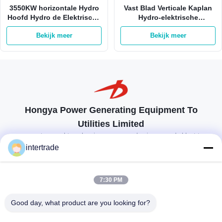
3550KW horizontale Hydro
Vast Blad Verticale Kaplan
Hoofd Hydro de Elektrische
Hydro-elektrische
centralegenerator van het
Generator 16m van 100 KW
Bekijk meer
Bekijk meer
Turbine Lage Water
Waterhoofd
Hongya Power Generating Equipment To
Utilities Limited
op maat gemaakte oplossingen om aan de eisen van de klant te
voldoen
intertrade
Neem contact op.
7:30 PM
Anxidorp, Yuping-stad, Hongya-provincie, China
Good day, what product are you looking for?
86-28-37561966-8:00
intertrade@sclida.com