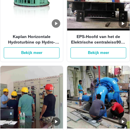
Kaplan Horizontale
EPS-Hoofd van het de
Hydroturbine op Hydro-
Elektrische centraleiso9001
elektrische de Elektrische
14m Water van de Project
Bekijk meer
Bekijk meer
centralegenerator HPP van
het Hydroturbine
Gird 1720 kW