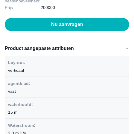
bestelhoeveelheid:
Prijs:
200000
Nu aanvragen
Product aangepaste attributen
Lay-out:
verticaal
agentblad:
vast
waterhoofd:
15 m
Waterstroom:
2.0 m ³ /s