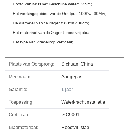
Hoofd van
het Geschikte water: 345m;
Ø
het
Het werkingsgebied van
output: 100Kw -30Mw;
Ø
de
De diameter van
agent: 80cm 400cm;
Ø
de
Het materiaal van
agent: roestvrij staal;
Ø
de
Het type van
regeling: Verticaal;
Ø
Plaats van Oorsprong:
Sichuan, China
Merknaam:
Aangepast
Garantie:
1 jaar
Toepassing:
Waterkrachtinstallatie
Certificaat:
ISO9001
Bladmateriaal:
Roestvrij staal