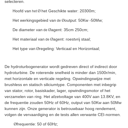
selecteren.
Hoofd van
het Geschikte water: 20300m;
Ø
het
Het werkingsgebied van
output: 50Kw -50Mw;
Ø
de
De diameter van
agent: 35cm 250cm;
Ø
de
Het materiaal van
agent: roestvrij staal;
Ø
de
Het type van
regeling: Verticaal en Horizontaal;
Ø
De hydroturbogenerator wordt gedreven direct of indirect door
hydroturbine. De roterende snelheid is minder dan 1500r/min,
met horizontale en verticale regeling. Opwindingswijze met
brushless en statisch siliciumtype. Componenten met inbegrip
van stator, rotor, basiskader, lager, opwindingsmotor of het
verzamelen van ring. Het afzetvoltage van 400V aan 13.8KV, en
de frequentie zouden 50Hz of 60Hz, output van 50Kw aan 50Mw
kunnen zijn. Onze generator is betrouwbaar hoog rendement,
volgen de vervaardiging en de tests allen verwante CEI-normen.
frequentie: 50 of 60Hz;
Ø