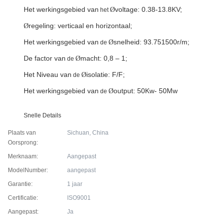
Het werkingsgebied van
voltage: 0.38-13.8KV;
Ø
het
regeling: verticaal en horizontaal;
Ø
Het werkingsgebied van
snelheid: 93.751500r/m;
Ø
de
De factor van
macht: 0,8 – 1;
Ø
de
Het Niveau van
isolatie: F/F;
Ø
de
Het werkingsgebied van
output: 50Kw- 50Mw
Ø
de
Snelle Details
Plaats van
Sichuan, China
Oorsprong:
Merknaam:
Aangepast
ModelNumber:
aangepast
Garantie:
1 jaar
Certificatie:
ISO9001
Aangepast:
Ja