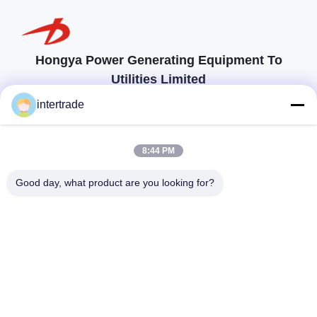
Hongya Power Generating Equipment To
Utilities Limited
op maat gemaakte oplossingen om aan de eisen van de klant te
intertrade
voldoen
Neem contact op.
8:44 PM
Anxidorp, Yuping-stad, Hongya-provincie, China
Good day, what product are you looking for?
86-28-37561966-8:00
intertrade@sclida.com
Volg ons.
Snelle links