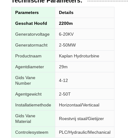
Technische Parameters:
Parameters
Details
Geschat Hoofd
2200m
Generatorvoltage
6-20KV
Generatormacht
2-50MW
Productnaam
Kaplan Hydroturbine
Agentdiameter
29m
Gids Vane
4-12
Number
Agentgewicht
2-50T
Installatiemethode
Horizontaal/Verticaal
Gids Vane
Roestvrij staal/Gietijzer
Material
Controlesysteem
PLC/Hydraulic/Mechanical