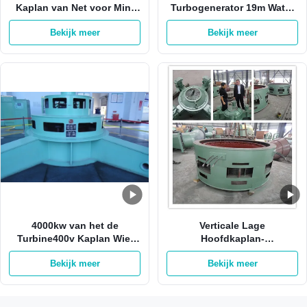
Kaplan van Net voor Mini
Turbogenerator 19m Water
Hydro Station Vertical
Hoofd6.2m3/s
Bekijk meer
Bekijk meer
Kaplan-Turbine
4000kw van het de
Verticale Lage
Turbine400v Kaplan Wiel
Hoofdkaplan-
van waterkaplan Hydro de
Turbogenerator 42m 980kw
Bekijk meer
Bekijk meer
Turbineroestvrij staal
3m3/S