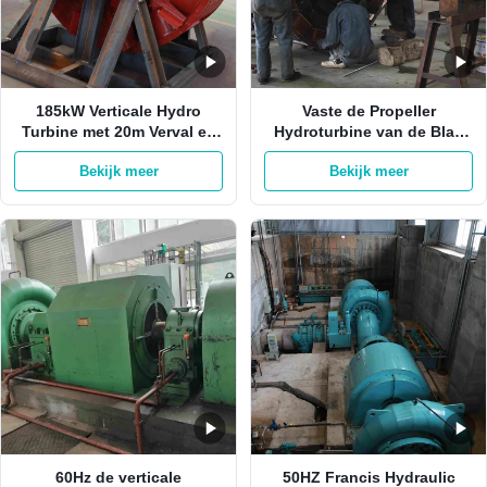
185kW Verticale Hydro
Vaste de Propeller
Turbine met 20m Verval en
Hydroturbine van de Blad
3,5 m³/s Debiet Kaplan
Asstroom op Net van Net
Bekijk meer
Bekijk meer
Dwarsstroom Turbine
50KW-20MW
Generator
60Hz de verticale
50HZ Francis Hydraulic