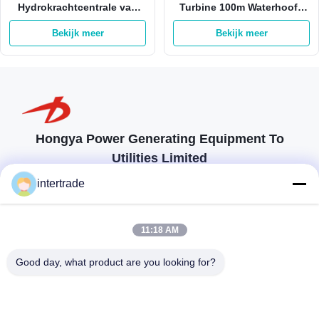
Hydrokrachtcentrale van
Turbine 100m Waterhoofd
Turbinefrancis turbine
Automatisch op Net
Bekijk meer
Bekijk meer
generator for hydroelectric
Hongya Power Generating Equipment To
Utilities Limited
op maat gemaakte oplossingen om aan de eisen van de klant te
intertrade
voldoen
Neem contact op.
11:18 AM
Anxidorp, Yuping-stad, Hongya-provincie, China
Good day, what product are you looking for?
86-28-37561966-8:00
intertrade@sclida.com