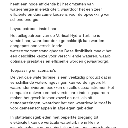
heeft een hoge efficiëntie bij het omzetten van
waterenergie in elektriciteit, waardoor het een zeer
efficiënte en duurzame keuze is voor de opwekking van
schone energie.
Layoutpatroon: instelbaar
Het uitlegpatroon van de Vertical Hydro Turbine is
verstelbaar, waardoor deze gemakkelijk kan worden
aangepast aan verschillende
waterstroomomstandigheden.Deze flexibiliteit maakt het
een geschikte keuze voor verschillende wateren, waarbij
optimale prestaties en efficiëntie worden gewaarborgd.
Toepassing en scenario's
De verticale waterturbine is een veelzijdig product dat in
verschillende wateromgevingen kan worden gebruikt,
waaronder rivieren, beekken en zelfs oceaanstromen.Het
compacte ontwerp en het verstelbare indelingspatroon
maken het geschikt voor zowel on-net- als off-
nettoepassingen, waardoor het een waardevolle troef is
voor gemeenschappen in afgelegen gebieden.
In plattelandsgebieden met beperkte toegang tot
elektriciteit kan de verticale waterturbine in kleine
waterkanalen worden geïnstalleerd om een consistente en