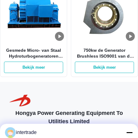
Gesmede Micro- van Staal
750kw de Generator
Hydroturbogeneratoren
Brushless ISO9001 van de
50HZ
waterelektriciteit met
Bekijk meer
Bekijk meer
Hydromachtsgenerator
Koperrol
Hongya Power Generating Equipment To
Utilities Limited
op maat gemaakte oplossingen om aan de eisen van de klant te
intertrade
voldoen