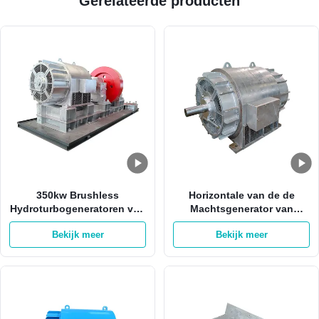
Gerelateerde producten
350kw Brushless
Horizontale van de de
Hydroturbogeneratoren van
Machtsgenerator van
Mini Hydroelectric
2000kw Hydro het
Bekijk meer
Bekijk meer
Generator 400v
Waterturbine 6300v