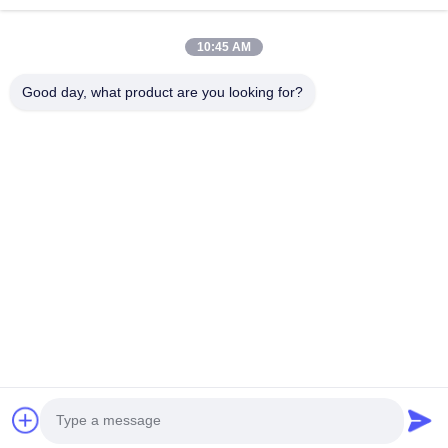
Neem contact op.
10:45 AM
Anxidorp, Yuping-stad, Hongya-provincie, China
Good day, what product are you looking for?
86-28-37561966-8:00
intertrade@sclida.com
Volg ons.
Snelle links
Huis
Producten
Ongeveer ons
Fabrieksreis
Kwaliteitscontrole
Contacteer ons
Verzoek om een Citaat
Nieuws
Copyright © 2022-2026 Hongya Power Generating Equipment To Utilities
Limited. Alle rechten voorbehouden.