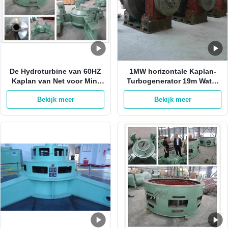
De Hydroturbine van 60HZ
1MW horizontale Kaplan-
Kaplan van Net voor Mini
Turbogenerator 19m Water
Hydro Station Vertical
Hoofd6.2m3/s
Bekijk meer
Bekijk meer
Kaplan-Turbine