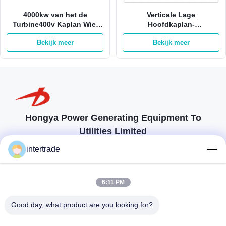
4000kw van het de
Verticale Lage
Turbine400v Kaplan Wiel
Hoofdkaplan-
van waterkaplan Hydro de
Turbogenerator 42m 980kw
Bekijk meer
Bekijk meer
Turbineroestvrij staal
3m3/S
Hongya Power Generating Equipment To
Utilities Limited
op maat gemaakte oplossingen om aan de eisen van de klant te
intertrade
voldoen
Neem contact op.
6:11 PM
Anxidorp, Yuping-stad, Hongya-provincie, China
Good day, what product are you looking for?
86-28-37561966-8:00
intertrade@sclida.com