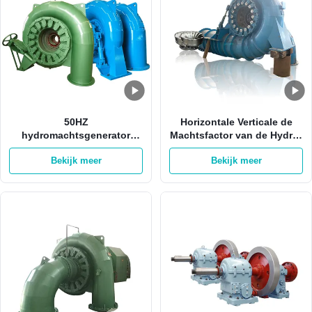
50HZ
Horizontale Verticale de
hydromachtsgenerator
Machtsfactor van de Hydro-
1MW 3MW Pelton Francis
elektrische
Bekijk meer
Bekijk meer
Hydro Turbine
Machtsgenerator 2000kw
0,8