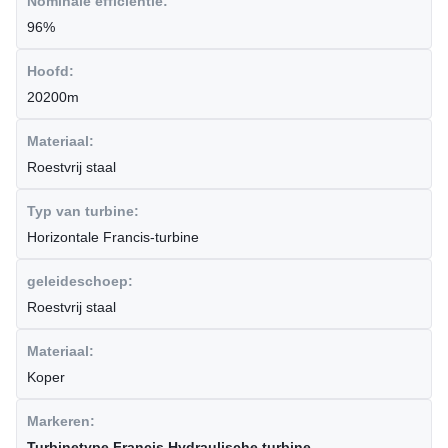
Nominale efficiëntie:
96%
Hoofd:
20200m
Materiaal:
Roestvrij staal
Typ van turbine:
Horizontale Francis-turbine
geleideschoep:
Roestvrij staal
Materiaal:
Koper
Markeren:
Turbinetype Francis Hydraulische turbine
,