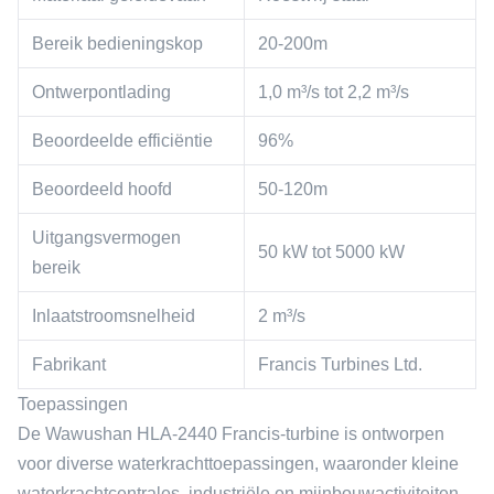
Bereik bedieningskop
20-200m
Ontwerpontlading
1,0 m³/s tot 2,2 m³/s
Beoordeelde efficiëntie
96%
Beoordeeld hoofd
50-120m
Uitgangsvermogen
50 kW tot 5000 kW
bereik
Inlaatstroomsnelheid
2 m³/s
Fabrikant
Francis Turbines Ltd.
Toepassingen
De Wawushan HLA-2440 Francis-turbine is ontworpen
voor diverse waterkrachttoepassingen, waaronder kleine
waterkrachtcentrales, industriële en mijnbouwactiviteiten