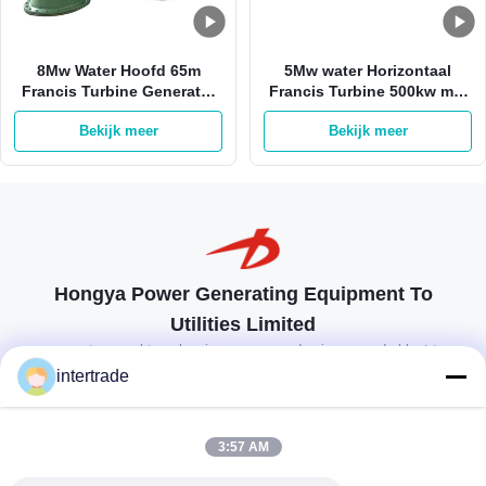
8Mw Water Hoofd 65m
5Mw water Horizontaal
Francis Turbine Generator
Francis Turbine 500kw met
van Francis Hydro Turbine
Roestvrij staalagent
Bekijk meer
Bekijk meer
800kw
Hongya Power Generating Equipment To
Utilities Limited
op maat gemaakte oplossingen om aan de eisen van de klant te
voldoen
intertrade
Neem contact op.
3:57 AM
Anxidorp, Yuping-stad, Hongya-provincie, China