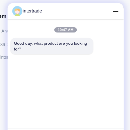
intertrade
em contact op.
10:47 AM
Anxidorp, Yuping-stad, Hongya-provincie, China
Good day, what product are you looking 
86-28-37561966-8:00
for?
intertrade@sclida.com