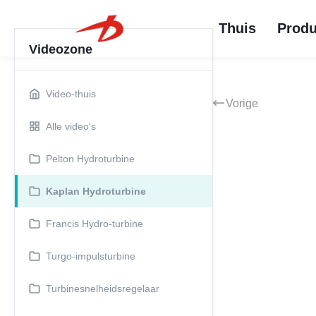
Kaplan Hydroturb
levensduur
Kaplan Hydroturbi
energieopwekkin
Thuis
Produ
waterstroomrege
Videozone
Video-thuis
Vorige
Alle video's
Pelton Hydroturbine
Kaplan Hydroturbine
Francis Hydro-turbine
Turgo-impulsturbine
Turbinesnelheidsregelaar