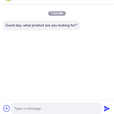
Neem contact op.
7:24 PM
Anxidorp, Yuping-stad, Hongya-provincie, China
Good day, what product are you looking for?
86-28-37561966-8:00
intertrade@sclida.com
Volg ons.
Snelle links
Huis
Producten
Ongeveer ons
Fabrieksreis
Kwaliteitscontrole
Contacteer ons
Verzoek om een Citaat
Nieuws
Copyright © 2022-2026 Hongya Power Generating Equipment To Utilities
Limited. Alle rechten voorbehouden.