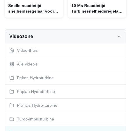
Snelle reactietijd
10 Ms Reactietijd
snelheidsregelaar voor
Turbinesnelheidsregelaar
industriële toepassingen
5 kg 50hz/60hz
200 mm x 150 mm x 100
Frequentie geschikt voor
mm
verschillende
toepassingen
Videozone
Video-thuis
Alle video's
Pelton Hydroturbine
Kaplan Hydroturbine
Francis Hydro-turbine
Turgo-impulsturbine