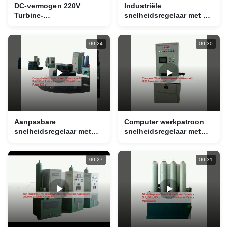
DC-vermogen 220V
Industriële
Turbine-
snelheidsregelaar met 5
snelheidsregelaar
kg laadvermogen en
Reactietijd 10 Ms
programmeerbare
Montage-type Panel-
besturing
00:24
00:30
montage
Aanpasbare
Computer werkpatroon
snelheidsregelaar met
snelheidsregelaar met
RoHS-certificering
IP65 beschermingsniveau
Frequentie 50hz/60hz Ac
Vermogen 220 V
00:27
00:31