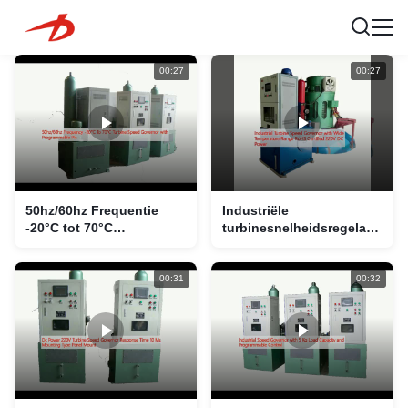
00:27
00:27
50hz/60hz Frequentie
Industriële
-20°C tot 70°C
turbinesnelheidsregelaar
Turbinesnelheidsregelaar
met een breed
met programmeerbare Plc
temperatuurbereik, RoHS-
gecertificeerd 220V
00:31
00:32
gelijkstroom