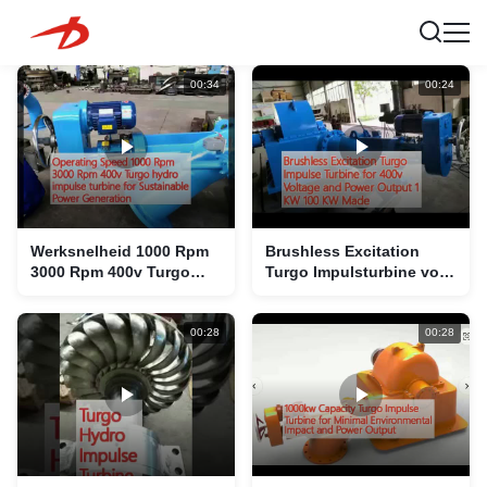
00:34
00:24
Werksnelheid 1000 Rpm
Brushless Excitation
3000 Rpm 400v Turgo
Turgo Impulsturbine voor
waterimpulsturbine voor
400v Spanning en
duurzame
Vermogen 1 KW 100 KW
energieopwekking
Gemaakt
00:28
00:28