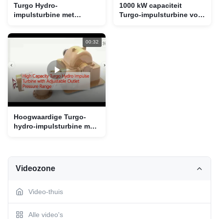
Turgo Hydro-
1000 kW capaciteit
impulsturbine met
Turgo-impulsturbine voor
minimale milieueffecten
minimale milieueffecten
en bedrijfssnelheid 1000
en energie
Rpm 3000 Rpm
00:32
Hoogwaardige Turgo-
hydro-impulsturbine met
verstelbaar
uitlaatdrukbereik
Videozone
Video-thuis
Alle video's