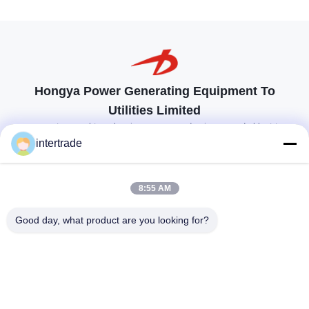
Hongya Power Generating Equipment To
Utilities Limited
op maat gemaakte oplossingen om aan de eisen van de klant te
voldoen
intertrade
Neem contact op.
8:55 AM
Anxidorp, Yuping-stad, Hongya-provincie, China
Good day, what product are you looking for?
86-28-37561966-8:00
intertrade@sclida.com
Volg ons.