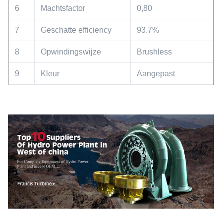
6
Machtsfactor
0,80
7
Geschatte efficiency
93.7%
8
Opwindingswijze
Brushless
9
Kleur
Aangepast