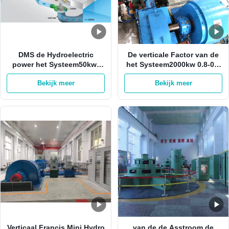
DMS de Hydroelectric
De verticale Factor van de
power het Systeem50kw-
het Systeem2000kw 0.8-0.9
20mw Kant en klare
Macht van Turbine
Bekijk meer
Bekijk meer
Diensten van EPS
Hydroelectric power
Verticaal Francis Mini Hydro
van de de Asstroom de