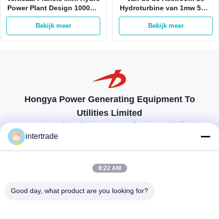
Power Plant Design 1000kw
Hydroturbine van 1mw 5mw
400V
Horizontale Verticaal van
Bekijk meer
Bekijk meer
Kaplan
Hongya Power Generating Equipment To
Utilities Limited
op maat gemaakte oplossingen om aan de eisen van de klant te
voldoen
intertrade
Neem contact op.
8:22 AM
Anxidorp, Yuping-stad, Hongya-provincie, China
Good day, what product are you looking for?
86-28-37561966-8:00
intertrade@sclida.com