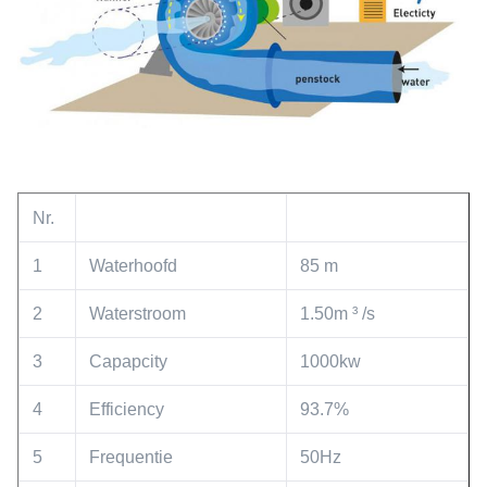
Nr.
1
Waterhoofd
85 m
2
Waterstroom
1.50m ³ /s
3
Capapcity
1000kw
4
Efficiency
93.7%
5
Frequentie
50Hz