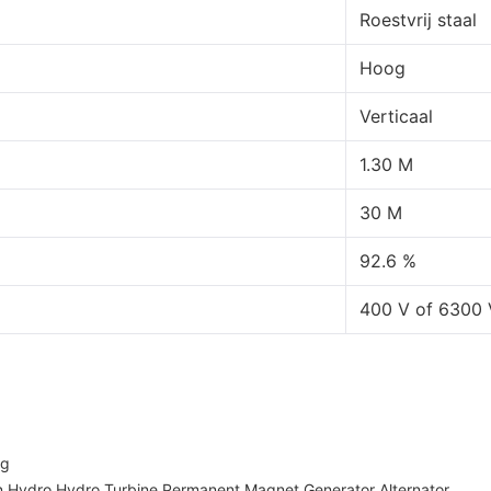
Roestvrij staal
Hoog
Verticaal
1.30 M
30 M
92.6 %
400 V of 6300 
ng
an Hydro Hydro Turbine Permanent Magnet Generator Alternator