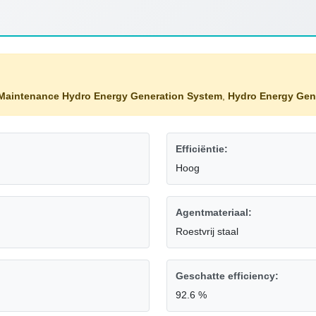
Maintenance Hydro Energy Generation System
,
Hydro Energy Gen
Efficiëntie:
Hoog
Agentmateriaal:
Roestvrij staal
Geschatte efficiency:
92.6 %