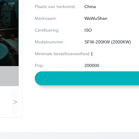
Plaats van herkomst:
China
Merknaam:
WaWuShan
Certificering:
ISO
Modelnummer:
SFW-200KW (2000KW)
Minimale bestelhoeveelheid:
1
Prijs:
200000
>