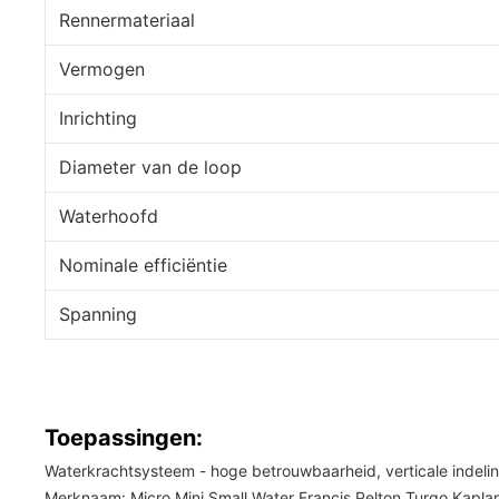
Rennermateriaal
Vermogen
Inrichting
Diameter van de loop
Waterhoofd
Nominale efficiëntie
Spanning
Toepassingen:
Waterkrachtsysteem - hoge betrouwbaarheid, verticale indeli
Merknaam: Micro Mini Small Water Francis Pelton Turgo Kapl