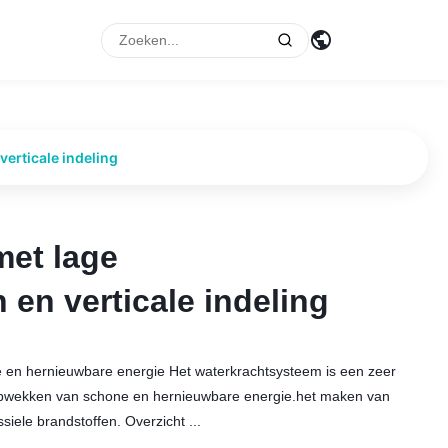
p
erticale indeling
met lage
met lage
en verticale indeling
en verticale indeling
e en hernieuwbare energie Het waterkrachtsysteem is een zeer
t opwekken van schone en hernieuwbare energie.het maken van
ssiele brandstoffen. Overzicht ...