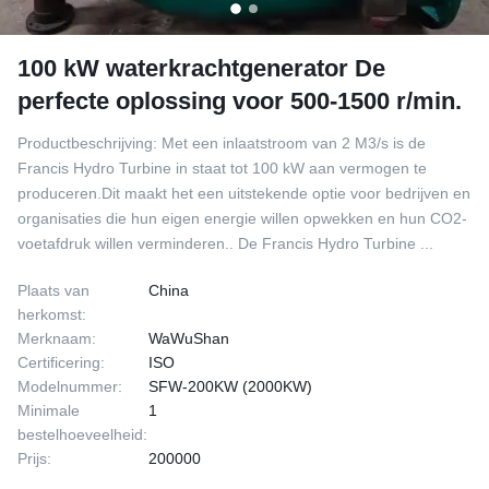
100 kW waterkrachtgenerator De
perfecte oplossing voor 500-1500 r/min.
Productbeschrijving: Met een inlaatstroom van 2 M3/s is de
Francis Hydro Turbine in staat tot 100 kW aan vermogen te
produceren.Dit maakt het een uitstekende optie voor bedrijven en
organisaties die hun eigen energie willen opwekken en hun CO2-
voetafdruk willen verminderen.. De Francis Hydro Turbine ...
Plaats van
China
herkomst:
Merknaam:
WaWuShan
Certificering:
ISO
Modelnummer:
SFW-200KW (2000KW)
Minimale
1
bestelhoeveelheid:
Prijs:
200000