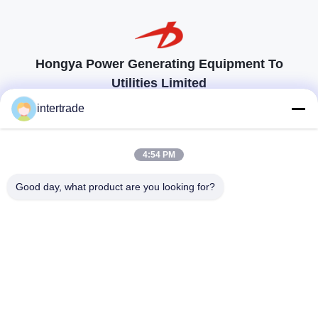
Hongya Power Generating Equipment To
Utilities Limited
op maat gemaakte oplossingen om aan de eisen van de klant te
intertrade
voldoen
Neem contact op.
4:54 PM
Anxidorp, Yuping-stad, Hongya-provincie, China
Good day, what product are you looking for?
86-28-37561966-8:00
intertrade@sclida.com
Volg ons.
Snelle links