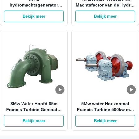
hydromachtsgenerator
Machtsfactor van de Hydro-
1MW 3MW Pelton Francis
elektrische
Bekijk meer
Bekijk meer
Hydro Turbine
Machtsgenerator 2000kw
0,8
8Mw Water Hoofd 65m
5Mw water Horizontaal
Francis Turbine Generator
Francis Turbine 500kw met
van Francis Hydro Turbine
Roestvrij staalagent
Bekijk meer
Bekijk meer
800kw