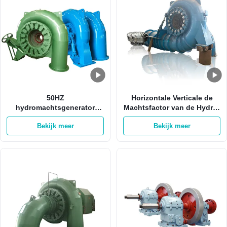
50HZ
Horizontale Verticale de
hydromachtsgenerator
Machtsfactor van de Hydro-
1MW 3MW Pelton Francis
elektrische
Bekijk meer
Bekijk meer
Hydro Turbine
Machtsgenerator 2000kw
0,8