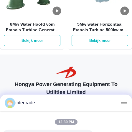
8Mw Water Hoofd 65m
5Mw water Horizontaal
Francis Turbine Generator
Francis Turbine 500kw met
van Francis Hydro Turbine
Roestvrij staalagent
Bekijk meer
Bekijk meer
800kw
Hongya Power Generating Equipment To
Utilities Limited
op maat gemaakte oplossingen om aan de eisen van de klant te
intertrade
voldoen
Neem contact op.
12:30 PM
Anxidorp, Yuping-stad, Hongya-provincie, China