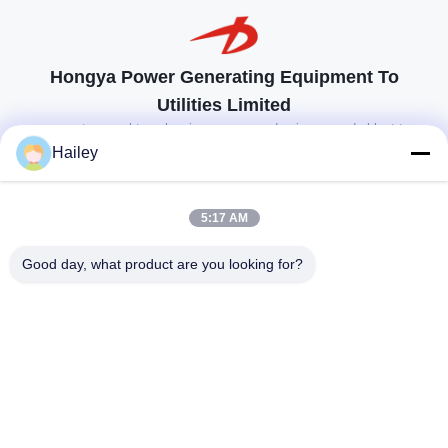
Hongya Power Generating Equipment To
Utilities Limited
op maat gemaakte oplossingen om aan de eisen van de klant te
voldoen
Hailey
Neem contact op.
5:17 AM
Anxidorp, Yuping-stad, Hongya-provincie, China
Good day, what product are you looking for?
86-28-37561966-8:00
intertrade@sclida.com
Volg ons.
Snelle links