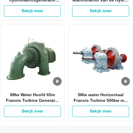
1MW 3MW Pelton Francis
elektrische
Bekijk meer
Bekijk meer
Hydro Turbine
Machtsgenerator 2000kw
0,8
8Mw Water Hoofd 65m
5Mw water Horizontaal
Francis Turbine Generator
Francis Turbine 500kw met
van Francis Hydro Turbine
Roestvrij staalagent
Bekijk meer
Bekijk meer
800kw