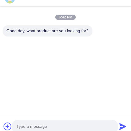
Neem contact op.
6:42 PM
Anxidorp, Yuping-stad, Hongya-provincie, China
Good day, what product are you looking for?
86-28-37561966-8:00
intertrade@sclida.com
Volg ons.
Snelle links
Huis
Producten
Ongeveer ons
Fabrieksreis
Kwaliteitscontrole
Contacteer ons
Verzoek om een Citaat
Nieuws
Copyright © 2022-2026 Hongya Power Generating Equipment To Utilities
Limited. Alle rechten voorbehouden.