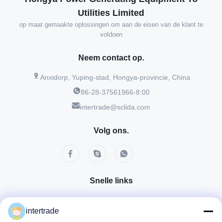
Utilities Limited
op maat gemaakte oplossingen om aan de eisen van de klant te
voldoen
Neem contact op.
Anxidorp, Yuping-stad, Hongya-provincie, China
86-28-37561966-8:00
intertrade@sclida.com
Volg ons.
Snelle links
Huis
Producten
Ongeveer ons
Fabrieksreis
Kwaliteitscontrole
intertrade
Contacteer ons
Verzoek om een Citaat
Nieuws