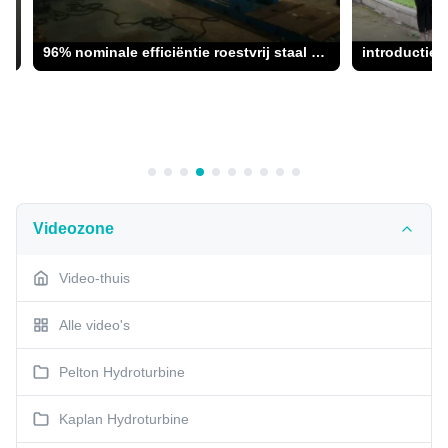
ificering Frequentie 50hz/60hz Ac Vermogen 220 V
96% nominale efficiëntie roestvrij staal 100 kW watergenerator voor zware toepassingen
introductie v
Videozone
Video-thuis
Alle video's
Pelton Hydroturbine
Kaplan Hydroturbine