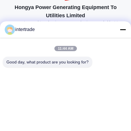
Hongya Power Generating Equipment To
Utilities Limited
op maat gemaakte oplossingen om aan de eisen van de klant te
voldoen
intertrade
Neem contact op.
11:44 AM
Anxidorp, Yuping-stad, Hongya-provincie, China
Good day, what product are you looking for?
86-28-37561966-8:00
intertrade@sclida.com
Volg ons.
Snelle links
Huis
Producten
Ongeveer ons
Fabrieksreis
Kwaliteitscontrole