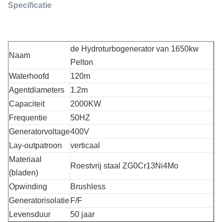
Specificatie
de Hydroturbogenerator van 1650kw
Naam
Pelton
Waterhoofd
120m
Agentdiameters
1.2m
Capaciteit
2000KW
Frequentie
50HZ
Generatorvoltage
400V
Lay-outpatroon
verticaal
Materiaal
Roestvrij staal ZG0Cr13Ni4Mo
(bladen)
Opwinding
Brushless
Generatorisolatie
F/F
Levensduur
50 jaar