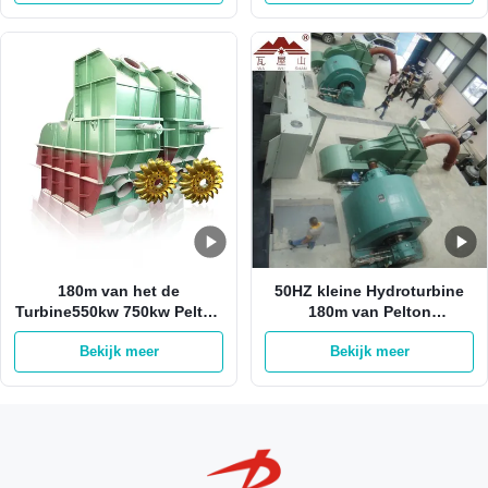
180m van het de
50HZ kleine Hydroturbine
Turbine550kw 750kw Pelton
180m van Pelton
Water van Water
Waterhoofd op Gird-
Bekijk meer
Bekijk meer
Hoofdpelton Hydro het
Roestvrij staal
Wielturbine