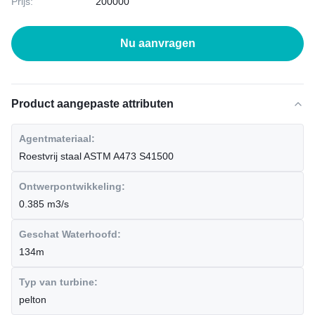
Prijs:
200000
Nu aanvragen
Product aangepaste attributen
Agentmateriaal:
Roestvrij staal ASTM A473 S41500
Ontwerpontwikkeling:
0.385 m3/s
Geschat Waterhoofd:
134m
Typ van turbine:
pelton