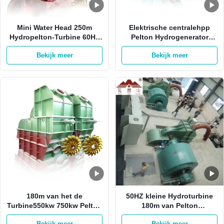
Mini Water Head 250m
Elektrische centralehpp
Hydropelton-Turbine 60HZ
Pelton Hydrogenerator
van het Wielturbine van
2500kw 1500RPM met 1 Pijp
Bekijk meer
Bekijk meer
Gird 500RPM Pelton
180m van het de
50HZ kleine Hydroturbine
Turbine550kw 750kw Pelton
180m van Pelton
Water van Water
Waterhoofd op Gird-
Bekijk meer
Bekijk meer