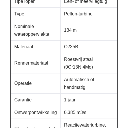
Tipe loper
Een- of meervliegtuig
Type
Pelton-turbine
Nominale
134 m
wateroppervlakte
Materiaal
Q235B
Roestvrij staal
Rennermateriaal
(0Cr13Ni4Mo)
Automatisch of
Operatie
handmatig
Garantie
1 jaar
Ontwerpontwikkeling
0.385 m3/s
Reactiewaterturbine,