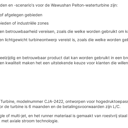
en en -scenario's voor de Wawushan Pelton-waterturbine zijn:
n of afgelegen gebieden
bieden of industriële zones
en betrouwbaarheid vereisen, zoals die welke worden gebruikt om kri
ichtgewicht turbineontwerp vereist is, zoals die welke worden geb
elzijdig en betrouwbaar product dat kan worden gebruikt in een br
n kwaliteit maken het een uitstekende keuze voor klanten die willen 
 Turbine, modelnummer CJA-2422, ontworpen voor hogedruktoepass
oor de turbine is 6 maanden en de betalingsvoorwaarden zijn L/C.
gle of multi-jet, en het runner materiaal is gemaakt van roestvrij 
t met axiale stroom technologie.