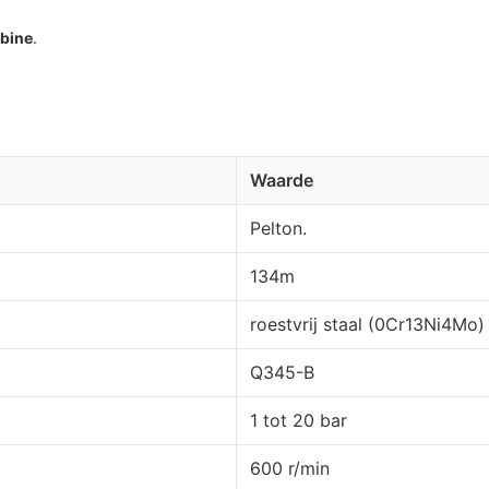
rbine
.
Waarde
Pelton.
134m
roestvrij staal (0Cr13Ni4Mo)
Q345-B
1 tot 20 bar
600 r/min