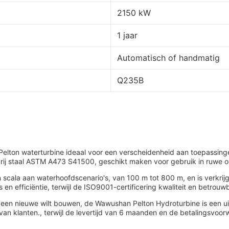
2150 kW
1 jaar
Automatisch of handmatig
Q235B
Pelton waterturbine ideaal voor een verscheidenheid aan toepassing
vrij staal ASTM A473 S41500, geschikt maken voor gebruik in ruw
ala aan waterhoofdscenario's, van 100 m tot 800 m, en is verkrijgba
 en efficiëntie, terwijl de ISO9001-certificering kwaliteit en betrou
f een nieuwe wilt bouwen, de Wawushan Pelton Hydroturbine is een 
van klanten., terwijl de levertijd van 6 maanden en de betalingsvo