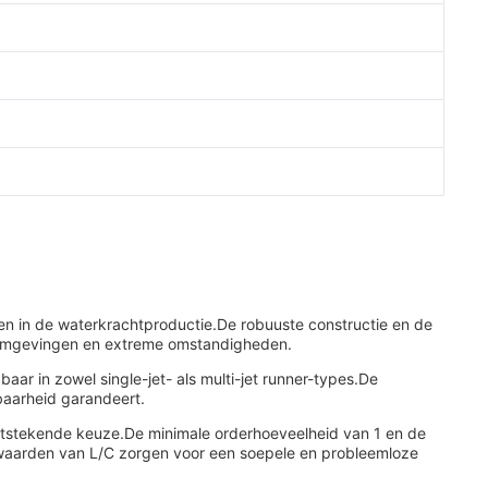
en in de waterkrachtproductie.De robuuste constructie en de
e omgevingen en extreme omstandigheden.
ar in zowel single-jet- als multi-jet runner-types.De
wbaarheid garandeert.
uitstekende keuze.De minimale orderhoeveelheid van 1 en de
orwaarden van L/C zorgen voor een soepele en probleemloze