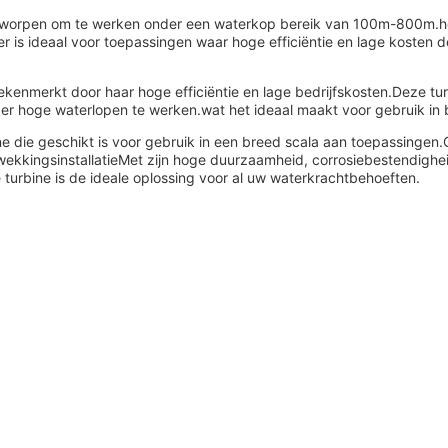
s ontworpen om te werken onder een waterkop bereik van 100m-800m
 is ideaal voor toepassingen waar hoge efficiëntie en lage kosten de 
ekenmerkt door haar hoge efficiëntie en lage bedrijfskosten.Deze tu
er hoge waterlopen te werken.wat het ideaal maakt voor gebruik i
ne die geschikt is voor gebruik in een breed scala aan toepassingen.
sopwekkingsinstallatieMet zijn hoge duurzaamheid, corrosiebestendi
turbine is de ideale oplossing voor al uw waterkrachtbehoeften.